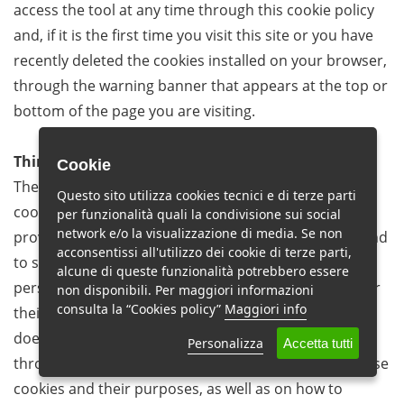
access the tool at any time through this cookie policy
and, if it is the first time you visit this site or you have
recently deleted the cookies installed on your browser,
through the warning banner that appears at the top or
bottom of the page you are visiting.
Third party cookies
Cookie
The site also acts as an intermediary for third-party
Questo sito utilizza cookies tecnici e di terze parti
cookies (such as buttons for social networks), used to
per funzionalità quali la condivisione sui social
network e/o la visualizzazione di media. Se non
provide additional services and features to visitors and
acconsentissi all'utilizzo dei cookie di terze parti,
to simplify the use of the site, or to provide
alcune di queste funzionalità potrebbero essere
personalized advertising. This site has no control over
non disponibili. Per maggiori informazioni
consulta la “Cookies policy”
Maggiori info
their cookies entirely managed by third parties and
does not have access to the information collected
Personalizza
Accetta tutti
through these cookies. Information on the use of these
cookies and their purposes, as well as on how to