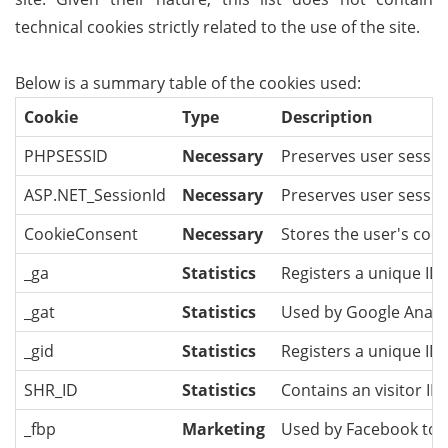
technical cookies strictly related to the use of the site.
Below is a summary table of the cookies used:
Cookie
Type
Description
PHPSESSID
Necessary
Preserves user sessio
ASP.NET_SessionId
Necessary
Preserves user sessio
CookieConsent
Necessary
Stores the user's cook
_ga
Statistics
Registers a unique ID 
_gat
Statistics
Used by Google Analyti
_gid
Statistics
Registers a unique ID 
SHR_ID
Statistics
Contains an visitor ID 
_fbp
Marketing
Used by Facebook to de