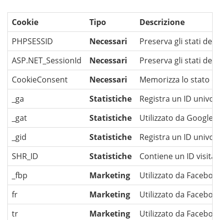
Cookie
Tipo
Descrizione
PHPSESSID
Necessari
Preserva gli stati dell
ASP.NET_SessionId
Necessari
Preserva gli stati dell
CookieConsent
Necessari
Memorizza lo stato de
_ga
Statistiche
Registra un ID univoco 
_gat
Statistiche
Utilizzato da Google A
_gid
Statistiche
Registra un ID univoco 
SHR_ID
Statistiche
Contiene un ID visitato
_fbp
Marketing
Utilizzato da Facebook
fr
Marketing
Utilizzato da Facebook
tr
Marketing
Utilizzato da Facebook