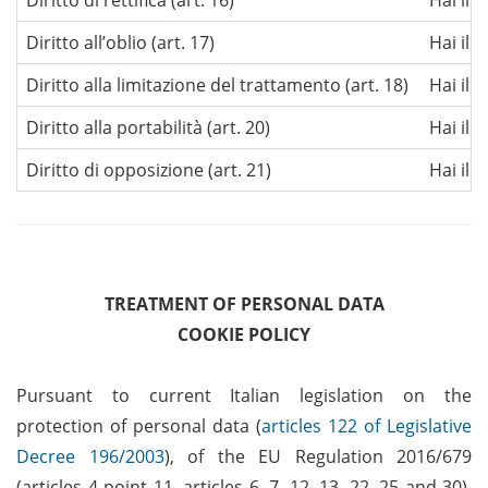
Diritto di rettifica (art. 16)
Hai il 
Diritto all’oblio (art. 17)
Hai il 
Diritto alla limitazione del trattamento (art. 18)
Hai il 
Diritto alla portabilità (art. 20)
Hai il 
Diritto di opposizione (art. 21)
Hai il 
TREATMENT OF PERSONAL DATA
COOKIE POLICY
Pursuant to current Italian legislation on the
protection of personal data (
articles 122 of Legislative
Decree 196/2003
), of the EU Regulation 2016/679
(articles 4 point 11, articles 6, 7, 12, 13, 22, 25 and 30),