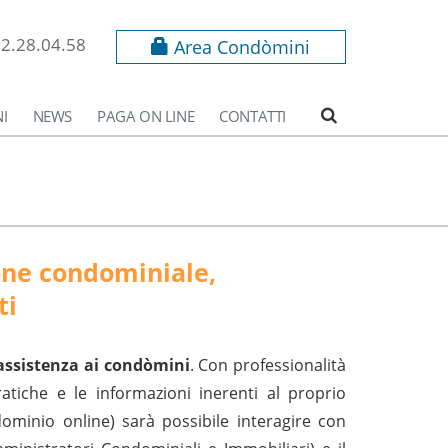
62.28.04.58
Area Condòmini
I
NEWS
PAGA ON LINE
CONTATTI
ione condominiale,
ti
assistenza ai condòmini
. Con professionalità
atiche e le informazioni inerenti al proprio
ominio online) sarà possibile interagire con