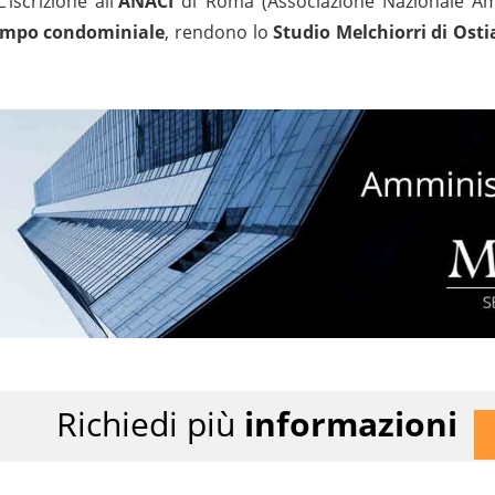
L’iscrizione all'
ANACI
di Roma (Associazione Nazionale Ammi
campo condominiale
,
rendono lo
Studio Melchiorri di Osti
Richiedi più
informazioni