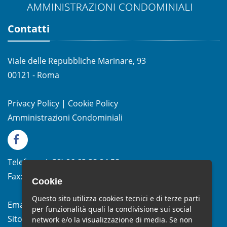
Contatti
Viale delle Repubbliche Marinare, 93
00121 - Roma
Privacy Policy
|
Cookie Policy
Amministrazioni Condominiali
Telefono:
(+39)
06.62.28.04.58
Fax:
(+39) 06.99.33.19.10
Cookie
Questo sito utilizza cookies tecnici e di terze parti
Email:
info@studiomelchiorri.it
per funzionalità quali la condivisione sui social
Sito Web:
www.stmelchiorri.it
network e/o la visualizzazione di media. Se non