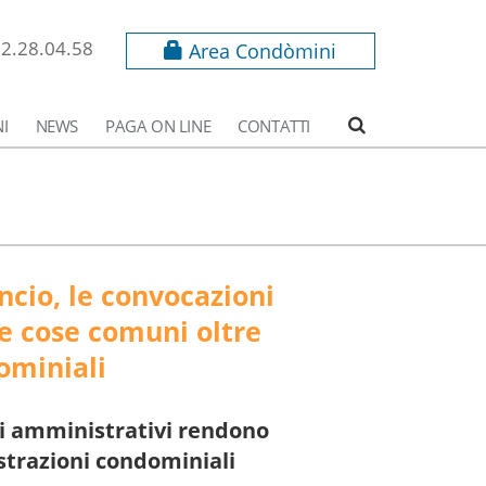
62.28.04.58
Area Condòmini
I
NEWS
PAGA ON LINE
CONTATTI
ncio, le convocazioni
le cose comuni oltre
ominiali
si amministrativi rendono
istrazioni condominiali