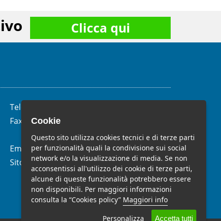
ivo
Clicca qui
Telefono:
(+39)
06.62.28.04.58
Fax:
(+39) 06.99.33.19.10
Cookie
Questo sito utilizza cookies tecnici e di terze parti
per funzionalità quali la condivisione sui social
Email:
info@studiomelchiorri.it
network e/o la visualizzazione di media. Se non
Sito Web:
www.stmelchiorri.it
acconsentissi all'utilizzo dei cookie di terze parti,
alcune di queste funzionalità potrebbero essere
non disponibili. Per maggiori informazioni
consulta la “Cookies policy”
Maggiori info
Personalizza
Accetta tutti