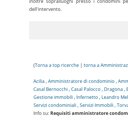
inoltre sopralluoghi presso i condomini pe
dell'intervento.
(
Torna a top ricerche
|
torna a Amministraz
Acilia
,
Amministratore di condominio
,
Ammi
Casal Bernocchi
,
Casal Palocco
,
Dragona
,
Gestione immobili
,
Infernetto
,
Leandro Mel
Servizi condominiali
,
Servizi Immobili
,
Torv
Info su
:
Requisiti amministratore condom