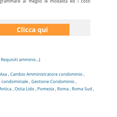
rogrammare al meglio le modalità ed i costi
Clicca qui
 Requisiti amminis...
)
Axa
,
Cambio Amministratore condominio
,
 condominiale
,
Gestione Condominio
,
Antica
,
Ostia Lido
,
Pomezia
,
Roma
,
Roma Sud
,