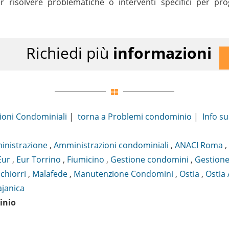
r risolvere problematiche o interventi specifici per p
Richiedi più
informazioni
ioni Condominiali
|
torna a Problemi condominio
|
Info su
nistrazione
,
Amministrazioni condominiali
,
ANACI Roma
,
Eur
,
Eur Torrino
,
Fiumicino
,
Gestione condomini
,
Gestione
chiorri
,
Malafede
,
Manutenzione Condomini
,
Ostia
,
Ostia 
ajanica
inio