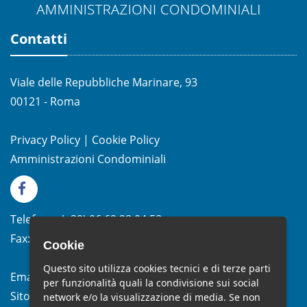
Contatti
Viale delle Repubbliche Marinare, 93
00121 - Roma
Privacy Policy
|
Cookie Policy
Amministrazioni Condominiali
Telefono:
(+39)
06.62.28.04.58
Fax:
(+39) 06.99.33.19.10
Cookie
Questo sito utilizza cookies tecnici e di terze parti
Email:
info@studiomelchiorri.it
per funzionalità quali la condivisione sui social
Sito Web:
www.stmelchiorri.it
network e/o la visualizzazione di media. Se non