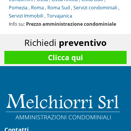
Pomezia
,
Roma
,
Roma Sud
,
Servizi condominiali
,
Servizi Immobili
,
Torvajanica
Info su
:
Prezzo amministrazione condominiale
Richiedi
preventivo
Clicca qui
Contatti