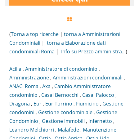
(
Torna a top ricerche
|
torna a Amministrazioni
Condominiali
|
torna a Elaborazione dati
condominiali Roma
|
Info su Prezzo amministra...
)
Acilia
,
Amministratore di condominio
,
Amministrazione
,
Amministrazioni condominiali
,
ANACI Roma
,
Axa
,
Cambio Amministratore
condominio
,
Casal Bernocchi
,
Casal Palocco
,
Dragona
,
Eur
,
Eur Torrino
,
Fiumicino
,
Gestione
condomini
,
Gestione condominiale
,
Gestione
Condominio
,
Gestione immobili
,
Infernetto
,
Leandro Melchiorri
,
Malafede
,
Manutenzione
Condomini
,
Ostia
,
Ostia Antica
,
Ostia Lido
,