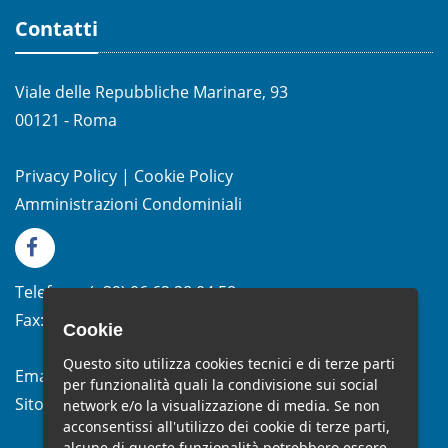
Contatti
Viale delle Repubbliche Marinare, 93
00121 - Roma
Privacy Policy
|
Cookie Policy
Amministrazioni Condominiali
Telefono:
(+39)
06.62.28.04.58
Fax:
(+39) 06.99.33.19.10
Cookie
Questo sito utilizza cookies tecnici e di terze parti
Email:
info@studiomelchiorri.it
per funzionalità quali la condivisione sui social
Sito Web:
www.stmelchiorri.it
network e/o la visualizzazione di media. Se non
acconsentissi all'utilizzo dei cookie di terze parti,
alcune di queste funzionalità potrebbero essere