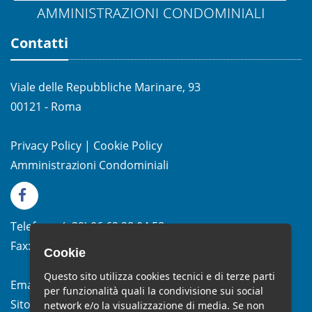
Contatti
Viale delle Repubbliche Marinare, 93
00121 - Roma
Privacy Policy
|
Cookie Policy
Amministrazioni Condominiali
Telefono:
(+39)
06.62.28.04.58
Fax:
(+39) 06.99.33.19.10
Cookie
Questo sito utilizza cookies tecnici e di terze parti
Email:
info@studiomelchiorri.it
per funzionalità quali la condivisione sui social
Sito Web:
www.stmelchiorri.it
network e/o la visualizzazione di media. Se non