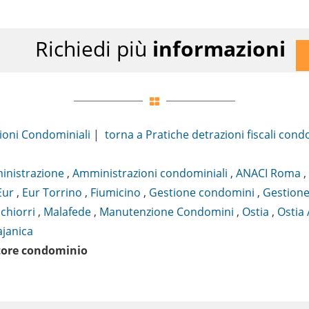
Richiedi più
informazioni
ioni Condominiali
|
torna a Pratiche detrazioni fiscali co
nistrazione
,
Amministrazioni condominiali
,
ANACI Roma
,
Eur
,
Eur Torrino
,
Fiumicino
,
Gestione condomini
,
Gestione
chiorri
,
Malafede
,
Manutenzione Condomini
,
Ostia
,
Ostia 
ajanica
tore condominio