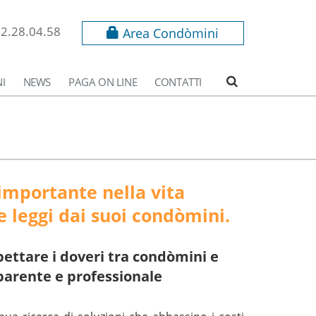
62.28.04.58
Area Condòmini
I
NEWS
PAGA ON LINE
CONTATTI
importante nella vita
e leggi dai suoi condòmini.
ispettare i doveri tra condòmini e
parente e professionale