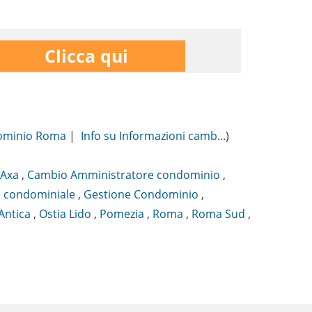
Clicca qui
ndominio Roma
|
Info su Informazioni camb...
)
Axa
,
Cambio Amministratore condominio
,
 condominiale
,
Gestione Condominio
,
Antica
,
Ostia Lido
,
Pomezia
,
Roma
,
Roma Sud
,