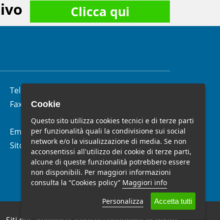
ivo
Clicca qui
Telefono:
(+39)
06.62.28.04.58
Fax:
(+39) 06.99.33.19.10
Cookie
Questo sito utilizza cookies tecnici e di terze parti
per funzionalità quali la condivisione sui social
Email:
info@studiomelchiorri.it
network e/o la visualizzazione di media. Se non
Sito Web:
www.stmelchiorri.it
acconsentissi all'utilizzo dei cookie di terze parti,
alcune di queste funzionalità potrebbero essere
non disponibili. Per maggiori informazioni
consulta la “Cookies policy”
Maggiori info
Personalizza
Accetta tutti