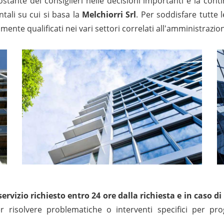
ostante dei consiglieri nelle decisioni importanti e la cont
tali su cui si basa la
Melchiorri Srl
. Per soddisfare tutte l
amente qualificati nei vari settori correlati all'amministraz
 servizio richiesto entro 24 ore dalla richiesta e in caso
r risolvere problematiche o interventi specifici per p