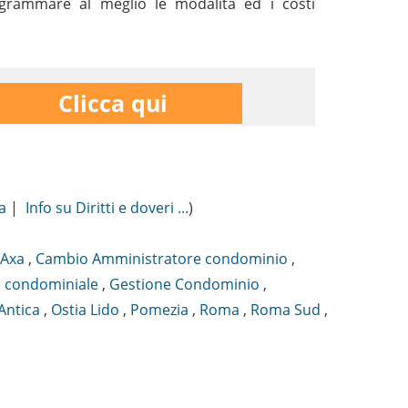
rogrammare al meglio le modalità ed i costi
Clicca qui
a
|
Info su Diritti e doveri ...
)
Axa
,
Cambio Amministratore condominio
,
 condominiale
,
Gestione Condominio
,
Antica
,
Ostia Lido
,
Pomezia
,
Roma
,
Roma Sud
,