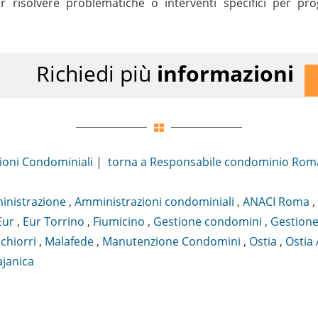
r risolvere problematiche o interventi specifici per p
Richiedi più
informazioni
ioni Condominiali
|
torna a Responsabile condominio Rom
nistrazione
,
Amministrazioni condominiali
,
ANACI Roma
,
Eur
,
Eur Torrino
,
Fiumicino
,
Gestione condomini
,
Gestione
chiorri
,
Malafede
,
Manutenzione Condomini
,
Ostia
,
Ostia 
ajanica