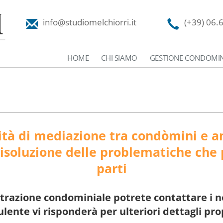
info@studiomelchiorri.it
(+39) 06.
HOME
CHI SIAMO
GESTIONE CONDOMIN
ività di mediazione tra condòmini e
 risoluzione delle problematiche che
parti
razione condominiale potrete contattare i nos
lente vi risponderà per ulteriori dettagli pr