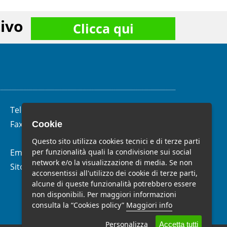
ivo
Clicca qui
Telefono:
(+39)
06.62.28.04.58
Fax:
(+39) 06.99.33.19.10
Cookie
Questo sito utilizza cookies tecnici e di terze parti
per funzionalità quali la condivisione sui social
Email:
info@studiomelchiorri.it
network e/o la visualizzazione di media. Se non
Sito Web:
www.stmelchiorri.it
acconsentissi all'utilizzo dei cookie di terze parti,
alcune di queste funzionalità potrebbero essere
non disponibili. Per maggiori informazioni
consulta la “Cookies policy”
Maggiori info
Personalizza
Accetta tutti