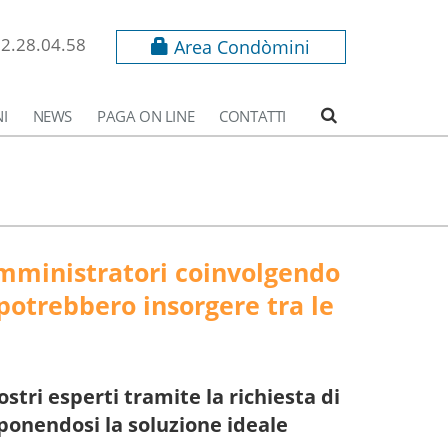
62.28.04.58
Area Condòmini
I
NEWS
PAGA ON LINE
CONTATTI
 amministratori coinvolgendo
 potrebbero insorgere tra le
tri esperti tramite la richiesta di
oponendosi la soluzione ideale