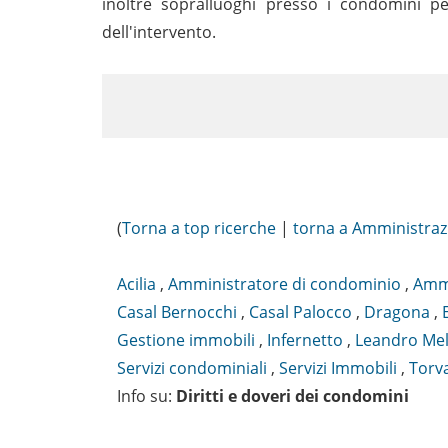
inoltre sopralluoghi presso i condomini pe
dell'intervento.
(
Torna a top ricerche
|
torna a Amministraz
Acilia
,
Amministratore di condominio
,
Ammi
Casal Bernocchi
,
Casal Palocco
,
Dragona
,
Gestione immobili
,
Infernetto
,
Leandro Mel
Servizi condominiali
,
Servizi Immobili
,
Torv
Info su
:
Diritti e doveri dei condomini