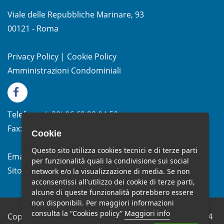
Viale delle Repubbliche Marinare, 93
00121 - Roma
Privacy Policy
|
Cookie Policy
Amministrazioni Condominiali
Telefono:
(+39)
06.62.28.04.58
Fax:
(+39) 06.99.33.19.10
Cookie
Questo sito utilizza cookies tecnici e di terze parti
Email:
info@studiomelchiorri.it
per funzionalità quali la condivisione sui social
Sito Web:
www.stmelchiorri.it
network e/o la visualizzazione di media. Se non
acconsentissi all'utilizzo dei cookie di terze parti,
alcune di queste funzionalità potrebbero essere
non disponibili. Per maggiori informazioni
consulta la “Cookies policy”
Maggiori info
Copyright © Studio Melchiorri SRL - P.IVA 10682651004