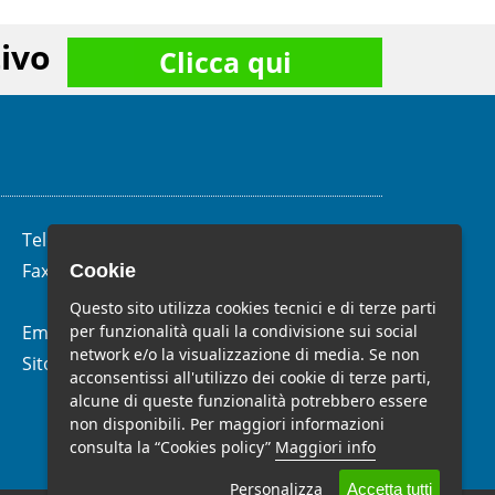
ivo
Clicca qui
Telefono:
(+39)
06.62.28.04.58
Fax:
(+39) 06.99.33.19.10
Cookie
Questo sito utilizza cookies tecnici e di terze parti
per funzionalità quali la condivisione sui social
Email:
info@studiomelchiorri.it
network e/o la visualizzazione di media. Se non
Sito Web:
www.stmelchiorri.it
acconsentissi all'utilizzo dei cookie di terze parti,
alcune di queste funzionalità potrebbero essere
non disponibili. Per maggiori informazioni
consulta la “Cookies policy”
Maggiori info
Personalizza
Accetta tutti