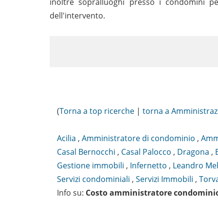
inoltre sopralluoghi presso i condomini pe
dell'intervento.
(
Torna a top ricerche
|
torna a Amministraz
Acilia
,
Amministratore di condominio
,
Ammi
Casal Bernocchi
,
Casal Palocco
,
Dragona
,
Gestione immobili
,
Infernetto
,
Leandro Mel
Servizi condominiali
,
Servizi Immobili
,
Torv
Info su
:
Costo amministratore condomini