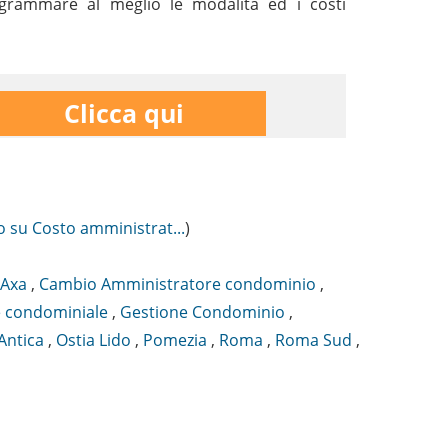
rogrammare al meglio le modalità ed i costi
Clicca qui
o su Costo amministrat...
)
Axa
,
Cambio Amministratore condominio
,
 condominiale
,
Gestione Condominio
,
Antica
,
Ostia Lido
,
Pomezia
,
Roma
,
Roma Sud
,