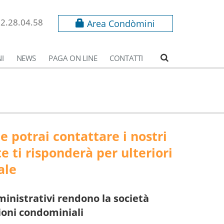
62.28.04.58
Area Condòmini
I
NEWS
PAGA ON LINE
CONTATTI
 potrai contattare i nostri
e ti risponderà per ulteriori
ale
ministrativi rendono la società
zioni condominiali