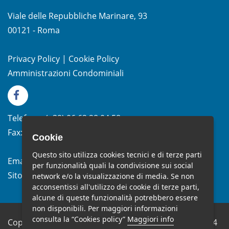
Viale delle Repubbliche Marinare, 93
00121 - Roma
Privacy Policy
|
Cookie Policy
Amministrazioni Condominiali
Telefono:
(+39)
06.62.28.04.58
Fax:
(+39) 06.99.33.19.10
Cookie
Questo sito utilizza cookies tecnici e di terze parti
Email:
info@studiomelchiorri.it
per funzionalità quali la condivisione sui social
Sito Web:
www.stmelchiorri.it
network e/o la visualizzazione di media. Se non
acconsentissi all'utilizzo dei cookie di terze parti,
alcune di queste funzionalità potrebbero essere
non disponibili. Per maggiori informazioni
consulta la “Cookies policy”
Maggiori info
Copyright © Studio Melchiorri SRL - P.IVA 10682651004