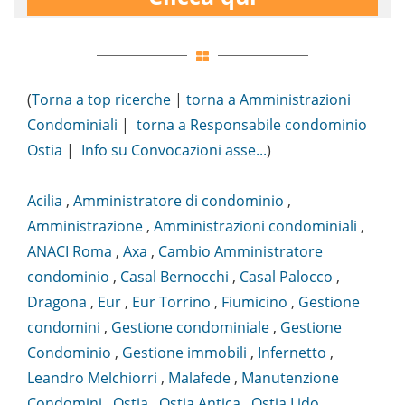
(
Torna a top ricerche
|
torna a Amministrazioni
Condominiali
|
torna a Responsabile condominio
Ostia
|
Info su Convocazioni asse...
)
Acilia
,
Amministratore di condominio
,
Amministrazione
,
Amministrazioni condominiali
,
ANACI Roma
,
Axa
,
Cambio Amministratore
condominio
,
Casal Bernocchi
,
Casal Palocco
,
Dragona
,
Eur
,
Eur Torrino
,
Fiumicino
,
Gestione
condomini
,
Gestione condominiale
,
Gestione
Condominio
,
Gestione immobili
,
Infernetto
,
Leandro Melchiorri
,
Malafede
,
Manutenzione
Condomini
,
Ostia
,
Ostia Antica
,
Ostia Lido
,