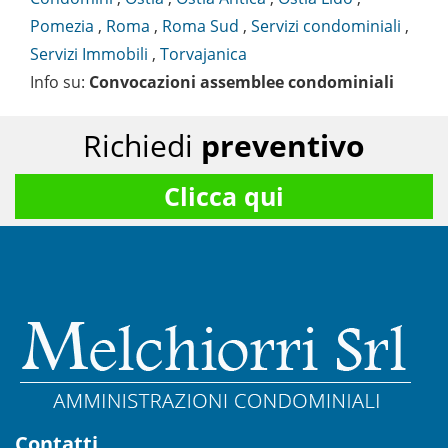
Pomezia
,
Roma
,
Roma Sud
,
Servizi condominiali
,
Servizi Immobili
,
Torvajanica
Info su
:
Convocazioni assemblee condominiali
Richiedi
preventivo
Clicca qui
Contatti