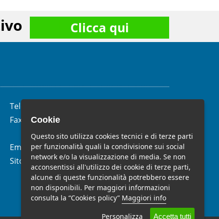
ivo
Clicca qui
Telefono:
(+39)
06.62.28.04.58
Fax:
(+39) 06.99.33.19.10
Cookie
Questo sito utilizza cookies tecnici e di terze parti
per funzionalità quali la condivisione sui social
Email:
info@studiomelchiorri.it
network e/o la visualizzazione di media. Se non
Sito Web:
www.stmelchiorri.it
acconsentissi all'utilizzo dei cookie di terze parti,
alcune di queste funzionalità potrebbero essere
non disponibili. Per maggiori informazioni
consulta la “Cookies policy”
Maggiori info
Personalizza
Accetta tutti