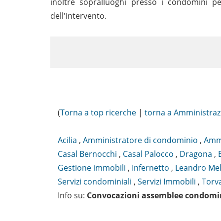
inoltre sopralluoghi presso i condomini pe
dell'intervento.
(
Torna a top ricerche
|
torna a Amministraz
Acilia
,
Amministratore di condominio
,
Ammi
Casal Bernocchi
,
Casal Palocco
,
Dragona
,
Gestione immobili
,
Infernetto
,
Leandro Mel
Servizi condominiali
,
Servizi Immobili
,
Torv
Info su
:
Convocazioni assemblee condomin