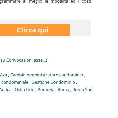
rogrammare al meglio le modalità ed i costi
Clicca qui
 su Convocazioni asse...
)
Axa
,
Cambio Amministratore condominio
,
 condominiale
,
Gestione Condominio
,
Antica
,
Ostia Lido
,
Pomezia
,
Roma
,
Roma Sud
,