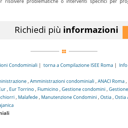
r risolvere problematiche o interventi specifici per p
Richiedi più
informazioni
ioni Condominiali
|
torna a Compilazione ISEE Roma
|
Info
nistrazione
,
Amministrazioni condominiali
,
ANACI Roma
,
Eur
,
Eur Torrino
,
Fiumicino
,
Gestione condomini
,
Gestione
chiorri
,
Malafede
,
Manutenzione Condomini
,
Ostia
,
Ostia 
ajanica
iali