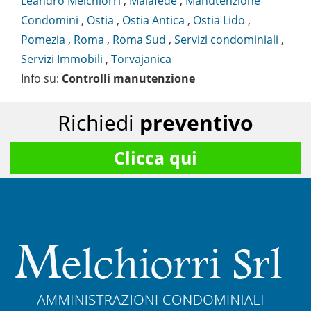
Leandro Melchiorri
,
Malafede
,
Manutenzione
Condomini
,
Ostia
,
Ostia Antica
,
Ostia Lido
,
Pomezia
,
Roma
,
Roma Sud
,
Servizi condominiali
,
Servizi Immobili
,
Torvajanica
Info su
:
Controlli manutenzione
Richiedi
preventivo
Clicca qui