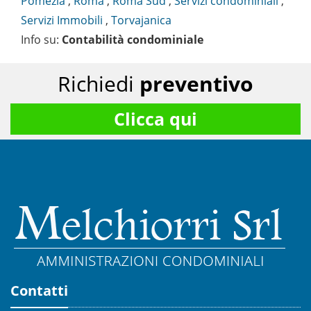
Pomezia
,
Roma
,
Roma Sud
,
Servizi condominiali
,
Servizi Immobili
,
Torvajanica
Info su
:
Contabilità condominiale
Richiedi
preventivo
Clicca qui
Contatti