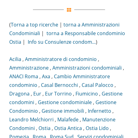
(
Torna a top ricerche
|
torna a Amministrazioni
Condominiali
|
torna a Responsabile condominio
Ostia
|
Info su Consulenze condom...
)
Acilia
,
Amministratore di condominio
,
Amministrazione
,
Amministrazioni condominiali
,
ANACI Roma
,
Axa
,
Cambio Amministratore
condominio
,
Casal Bernocchi
,
Casal Palocco
,
Dragona
,
Eur
,
Eur Torrino
,
Fiumicino
,
Gestione
condomini
,
Gestione condominiale
,
Gestione
Condominio
,
Gestione immobili
,
Infernetto
,
Leandro Melchiorri
,
Malafede
,
Manutenzione
Condomini
,
Ostia
,
Ostia Antica
,
Ostia Lido
,
Pomezia
,
Roma
,
Roma Sud
,
Servizi condominiali
,