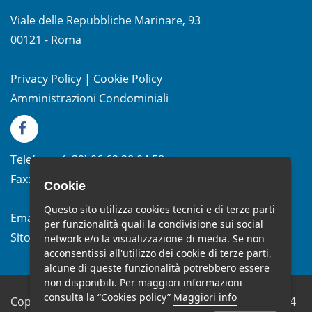
Viale delle Repubbliche Marinare, 93
00121 - Roma
Privacy Policy
|
Cookie Policy
Amministrazioni Condominiali
Telefono:
(+39)
06.62.28.04.58
Fax:
(+39) 06.99.33.19.10
Cookie
Questo sito utilizza cookies tecnici e di terze parti
Email:
info@studiomelchiorri.it
per funzionalità quali la condivisione sui social
Sito Web:
www.stmelchiorri.it
network e/o la visualizzazione di media. Se non
acconsentissi all'utilizzo dei cookie di terze parti,
alcune di queste funzionalità potrebbero essere
non disponibili. Per maggiori informazioni
consulta la “Cookies policy”
Maggiori info
Copyright © Studio Melchiorri SRL - P.IVA 10682651004