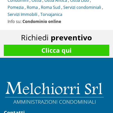
Condomini
,
Ostia
,
Ostia Antica
,
Ostia Lido
,
Pomezia
,
Roma
,
Roma Sud
,
Servizi condominiali
,
Servizi Immobili
,
Torvajanica
Info su
:
Condominio online
Richiedi
preventivo
Clicca qui
Contatti