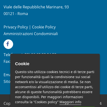
Viale delle Repubbliche Marinare, 93
00121 - Roma
Privacy Policy
|
Cookie Policy
Amministrazioni Condominiali
Telefono:
(+39)
06.62.28.04.58
Fax:
(+39) 06.99.33.19.10
Cookie
Questo sito utilizza cookies tecnici e di terze parti
Email:
info@studiomelchiorri.it
per funzionalità quali la condivisione sui social
Sito Web:
www.stmelchiorri.it
network e/o la visualizzazione di media. Se non
acconsentissi all'utilizzo dei cookie di terze parti,
alcune di queste funzionalità potrebbero essere
non disponibili. Per maggiori informazioni
consulta la “Cookies policy”
Maggiori info
Copyright © Studio Melchiorri SRL - P.IVA 10682651004