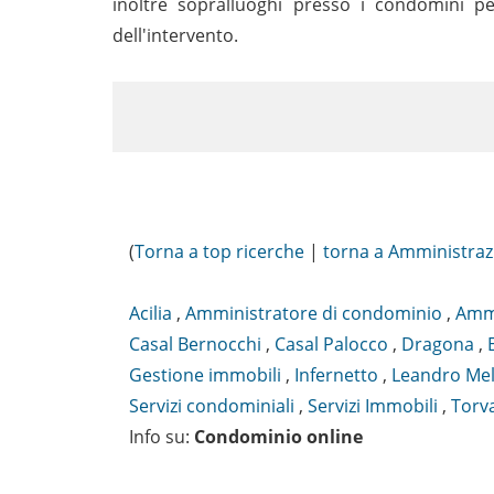
inoltre sopralluoghi presso i condomini pe
dell'intervento.
(
Torna a top ricerche
|
torna a Amministraz
Acilia
,
Amministratore di condominio
,
Ammi
Casal Bernocchi
,
Casal Palocco
,
Dragona
,
Gestione immobili
,
Infernetto
,
Leandro Mel
Servizi condominiali
,
Servizi Immobili
,
Torv
Info su
:
Condominio online