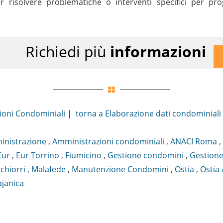
r risolvere problematiche o interventi specifici per p
Richiedi più
informazioni
ioni Condominiali
|
torna a Elaborazione dati condominial
nistrazione
,
Amministrazioni condominiali
,
ANACI Roma
,
Eur
,
Eur Torrino
,
Fiumicino
,
Gestione condomini
,
Gestione
chiorri
,
Malafede
,
Manutenzione Condomini
,
Ostia
,
Ostia 
ajanica