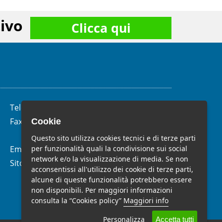
ivo
Clicca qui
Telefono:
(+39)
06.62.28.04.58
Fax:
(+39) 06.99.33.19.10
Cookie
Questo sito utilizza cookies tecnici e di terze parti
per funzionalità quali la condivisione sui social
Email:
info@studiomelchiorri.it
network e/o la visualizzazione di media. Se non
Sito Web:
www.stmelchiorri.it
acconsentissi all'utilizzo dei cookie di terze parti,
alcune di queste funzionalità potrebbero essere
non disponibili. Per maggiori informazioni
consulta la “Cookies policy”
Maggiori info
Personalizza
Accetta tutti