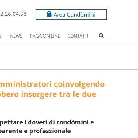
62.28.04.58
Area Condòmini
I
NEWS
PAGA ON LINE
CONTATTI
 amministratori coinvolgendo
bbero insorgere tra le due
ispettare i doveri di condòmini e
parente e professionale