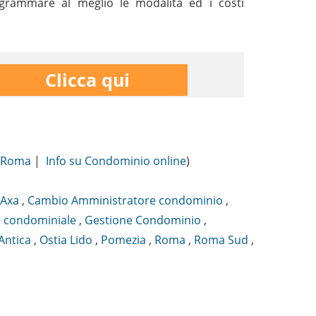
rogrammare al meglio le modalità ed i costi
Clicca qui
i Roma
|
Info su Condominio online
)
Axa
,
Cambio Amministratore condominio
,
 condominiale
,
Gestione Condominio
,
Antica
,
Ostia Lido
,
Pomezia
,
Roma
,
Roma Sud
,