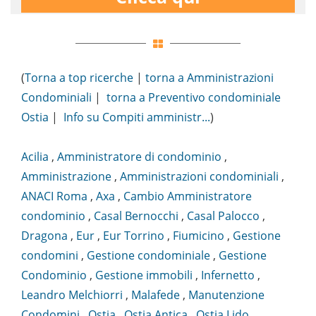
(
Torna a top ricerche
|
torna a Amministrazioni
Condominiali
|
torna a Preventivo condominiale
Ostia
|
Info su Compiti amministr...
)
Acilia
,
Amministratore di condominio
,
Amministrazione
,
Amministrazioni condominiali
,
ANACI Roma
,
Axa
,
Cambio Amministratore
condominio
,
Casal Bernocchi
,
Casal Palocco
,
Dragona
,
Eur
,
Eur Torrino
,
Fiumicino
,
Gestione
condomini
,
Gestione condominiale
,
Gestione
Condominio
,
Gestione immobili
,
Infernetto
,
Leandro Melchiorri
,
Malafede
,
Manutenzione
Condomini
,
Ostia
,
Ostia Antica
,
Ostia Lido
,