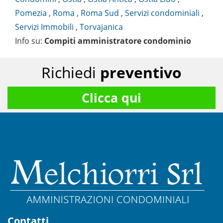
Pomezia
,
Roma
,
Roma Sud
,
Servizi condominiali
,
Servizi Immobili
,
Torvajanica
Info su
:
Compiti amministratore condominio
Richiedi
preventivo
Clicca qui
Contatti