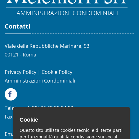
Contatti
Viale delle Repubbliche Marinare, 93
00121 - Roma
Privacy Policy
|
Cookie Policy
Amministrazioni Condominiali
Telefono:
(+39)
06.62.28.04.58
Fax:
(+39) 06.99.33.19.10
Cookie
Questo sito utilizza cookies tecnici e di terze parti
Email:
info@studiomelchiorri.it
per funzionalità quali la condivisione sui social