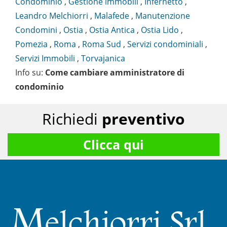
Condominio
,
Gestione immobili
,
Infernetto
,
Leandro Melchiorri
,
Malafede
,
Manutenzione
Condomini
,
Ostia
,
Ostia Antica
,
Ostia Lido
,
Pomezia
,
Roma
,
Roma Sud
,
Servizi condominiali
,
Servizi Immobili
,
Torvajanica
Info su
:
Come cambiare amministratore di
condominio
Richiedi
preventivo
Clicca qui