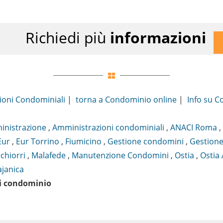
Richiedi più
informazioni
ioni Condominiali
|
torna a Condominio online
|
Info su 
nistrazione
,
Amministrazioni condominiali
,
ANACI Roma
,
Eur
,
Eur Torrino
,
Fiumicino
,
Gestione condomini
,
Gestione
chiorri
,
Malafede
,
Manutenzione Condomini
,
Ostia
,
Ostia 
ajanica
i condominio