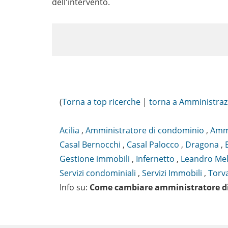
dell'intervento.
(
Torna a top ricerche
|
torna a Amministraz
Acilia
,
Amministratore di condominio
,
Ammi
Casal Bernocchi
,
Casal Palocco
,
Dragona
,
Gestione immobili
,
Infernetto
,
Leandro Mel
Servizi condominiali
,
Servizi Immobili
,
Torv
Info su
:
Come cambiare amministratore d