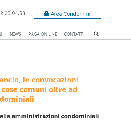
62.28.04.58
Area Condòmini
I
NEWS
PAGA ON LINE
CONTATTI
lancio, le convocazioni
e cose comuni oltre ad
ndominiali
 delle amministrazioni condominiali