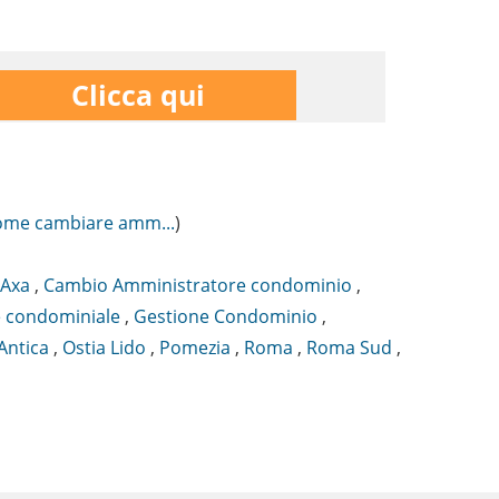
Clicca qui
Come cambiare amm...
)
Axa
,
Cambio Amministratore condominio
,
 condominiale
,
Gestione Condominio
,
Antica
,
Ostia Lido
,
Pomezia
,
Roma
,
Roma Sud
,