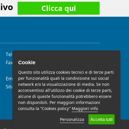
ivo
Clicca qui
Telefono:
(+39)
06.62.28.04.58
Fax:
(+39) 06.99.33.19.10
Cookie
Questo sito utilizza cookies tecnici e di terze parti
per funzionalità quali la condivisione sui social
Email:
info@studiomelchiorri.it
network e/o la visualizzazione di media. Se non
Sito Web:
www.stmelchiorri.it
acconsentissi all'utilizzo dei cookie di terze parti,
alcune di queste funzionalità potrebbero essere
non disponibili. Per maggiori informazioni
consulta la “Cookies policy”
Maggiori info
Personalizza
Accetta tutti