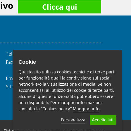
ivo
Clicca qui
Telefono:
(+39)
06.62.28.04.58
Fax:
(+39) 06.99.33.19.10
Cookie
Questo sito utilizza cookies tecnici e di terze parti
per funzionalità quali la condivisione sui social
Email:
info@studiomelchiorri.it
network e/o la visualizzazione di media. Se non
Sito Web:
www.stmelchiorri.it
acconsentissi all'utilizzo dei cookie di terze parti,
alcune di queste funzionalità potrebbero essere
non disponibili. Per maggiori informazioni
consulta la “Cookies policy”
Maggiori info
Personalizza
Accetta tutti