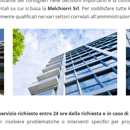
ostante dei consiglieri nelle decisioni importanti e la cont
tali su cui si basa la
Melchiorri Srl
. Per soddisfare tutte l
amente qualificati nei vari settori correlati all'amministraz
 servizio richiesto entro 24 ore dalla richiesta e in caso
r risolvere problematiche o interventi specifici per p