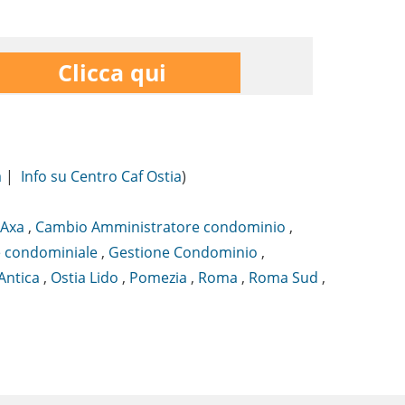
Clicca qui
a
|
Info su Centro Caf Ostia
)
Axa
,
Cambio Amministratore condominio
,
 condominiale
,
Gestione Condominio
,
Antica
,
Ostia Lido
,
Pomezia
,
Roma
,
Roma Sud
,