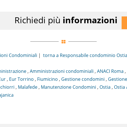
Richiedi più
informazioni
ioni Condominiali
|
torna a Responsabile condominio Osti
nistrazione
,
Amministrazioni condominiali
,
ANACI Roma
,
Eur
,
Eur Torrino
,
Fiumicino
,
Gestione condomini
,
Gestione
chiorri
,
Malafede
,
Manutenzione Condomini
,
Ostia
,
Ostia 
ajanica