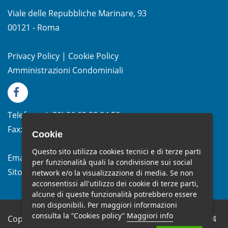
Viale delle Repubbliche Marinare, 93
00121 - Roma
Privacy Policy
|
Cookie Policy
Amministrazioni Condominiali
Telefono:
(+39)
06.62.28.04.58
Fax:
(+39) 06.99.33.19.10
Cookie
Questo sito utilizza cookies tecnici e di terze parti
Email:
info@studiomelchiorri.it
per funzionalità quali la condivisione sui social
Sito Web:
www.stmelchiorri.it
network e/o la visualizzazione di media. Se non
acconsentissi all'utilizzo dei cookie di terze parti,
alcune di queste funzionalità potrebbero essere
non disponibili. Per maggiori informazioni
consulta la “Cookies policy”
Maggiori info
Copyright © Studio Melchiorri SRL - P.IVA 10682651004