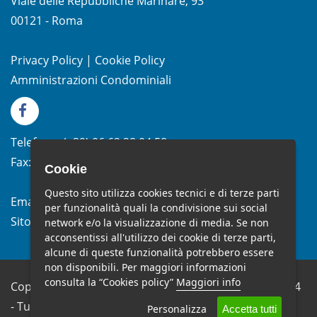
Viale delle Repubbliche Marinare, 93
00121 - Roma
Privacy Policy
|
Cookie Policy
Amministrazioni Condominiali
Telefono:
(+39)
06.62.28.04.58
Fax:
(+39) 06.99.33.19.10
Cookie
Questo sito utilizza cookies tecnici e di terze parti
Email:
info@studiomelchiorri.it
per funzionalità quali la condivisione sui social
Sito Web:
www.stmelchiorri.it
network e/o la visualizzazione di media. Se non
acconsentissi all'utilizzo dei cookie di terze parti,
alcune di queste funzionalità potrebbero essere
non disponibili. Per maggiori informazioni
consulta la “Cookies policy”
Maggiori info
Copyright © Studio Melchiorri SRL - P.IVA 10682651004
- Tutti i diritti riservati.
Personalizza
Accetta tutti